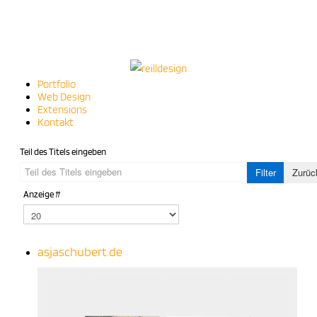
Portfolio
Web Design
Extensions
Kontakt
Teil des Titels eingeben
Filter
Zurüc
Anzeige #
asjaschubert.de