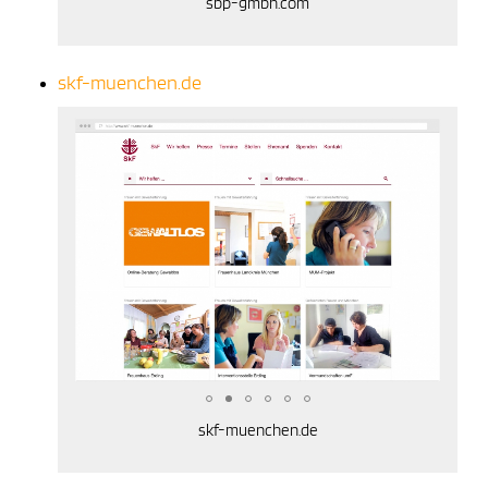
sbp-gmbh.com
skf-muenchen.de
skf-muenchen.de