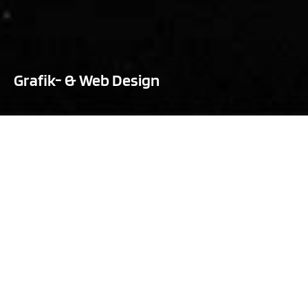
Grafik- & Web Design
Foto: Peter Reill
W
ir bieten ein großes Spektrum kreativer
Dienstleistungen. Dazu zählen Grafik- und Webdesign für
Institutionen und Unternehmen, Katalogproduktion für Künstler
und Galerien, ferner Kunstberatung und Kunstvermittlung sowie
die professionelle Ausstellungsorganisation.
Dabei arbeitet reilldesign eng mit erfahrenen Designern,